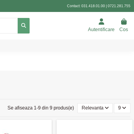
Contact:
031.418.01.00
|
0721.281.755
Autentificare
Cos
Se afiseaza 1-9 din 9 produs(e)
Relevanta
9