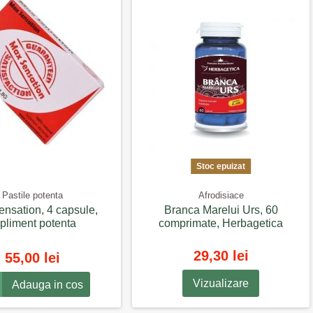
Stoc epuizat
Pastile potenta
Afrodisiace
nsation, 4 capsule,
Branca Marelui Urs, 60
pliment potenta
comprimate, Herbagetica
29,30 lei
55,00 lei
Vizualizare
Adauga in cos