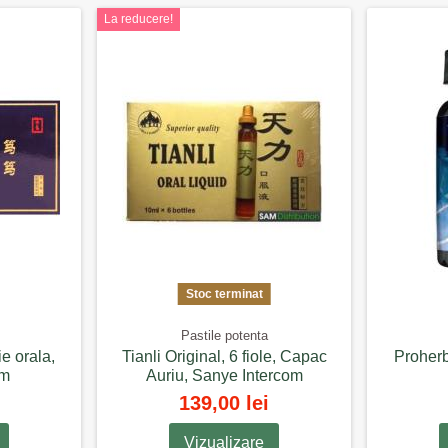
La reducere!
Stoc terminat
Pastile potenta
ie orala,
Tianli Original, 6 fiole, Capac
Proherb
om
Auriu, Sanye Intercom
139,00 lei
Vizualizare