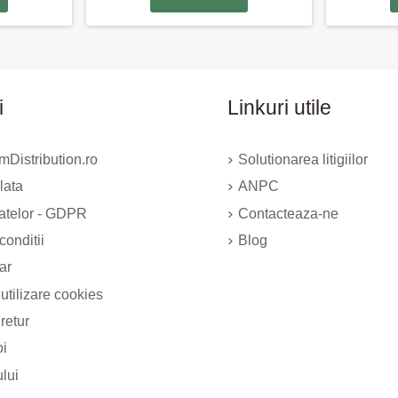
i
Linkuri utile
Distribution.ro
Solutionarea litigiilor
lata
ANPC
datelor - GDPR
Contacteaza-ne
conditii
Blog
ar
 utilizare cookies
 retur
oi
ului