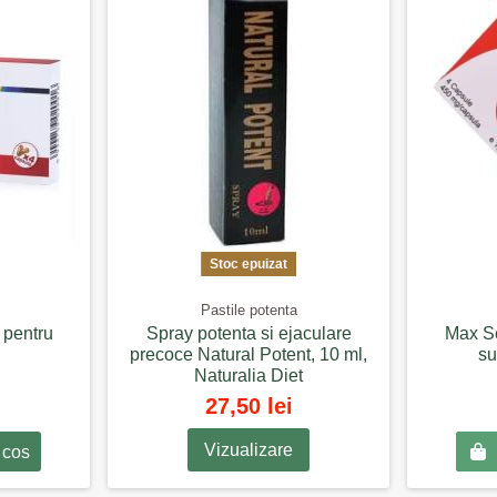
Stoc epuizat
Pastile potenta
 pentru
Spray potenta si ejaculare
Max Se
precoce Natural Potent, 10 ml,
su
Naturalia Diet
27,50 lei
Vizualizare
 cos