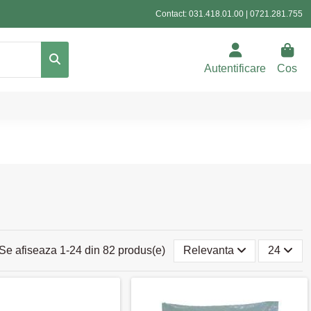
Contact:
031.418.01.00
|
0721.281.755
Autentificare
Cos
Se afiseaza 1-24 din 82 produs(e)
Relevanta
24