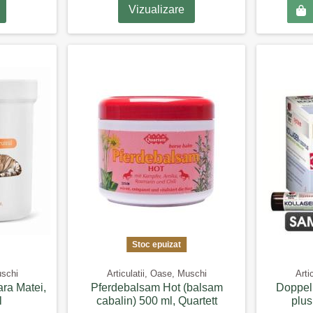
Vizualizare
Stoc epuizat
uschi
Articulatii, Oase, Muschi
Arti
ara Matei,
Pferdebalsam Hot (balsam
Doppel
l
cabalin) 500 ml, Quartett
plus