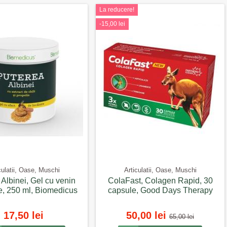
La reducere!
-15,00 lei
culatii, Oase, Muschi
Articulatii, Oase, Muschi
Albinei, Gel cu venin
ColaFast, Colagen Rapid, 30
e, 250 ml, Biomedicus
capsule, Good Days Therapy
17,50 lei
50,00 lei
65,00 lei