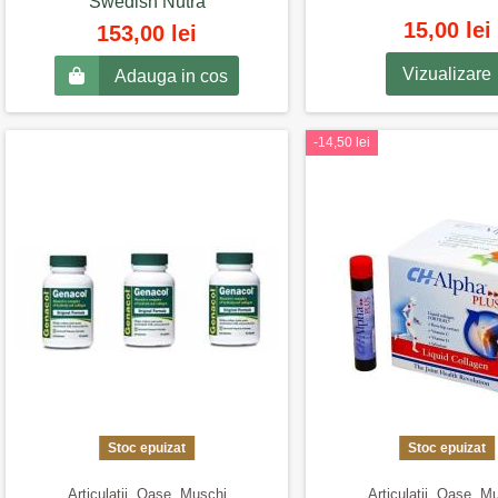
Swedish Nutra
15,00 lei
153,00 lei
Vizualizare
Adauga in cos
-14,50 lei
Stoc epuizat
Stoc epuizat
Articulatii, Oase, Muschi
Articulatii, Oase, M