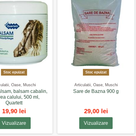
Stoc epuizat
Stoc epuizat
culatii, Oase, Muschi
Articulatii, Oase, Muschi
lsam, balsam cabalin,
Sare de Bazna 900 g
ea calului, 500 ml,
Quartett
19,90 lei
29,00 lei
Vizualizare
Vizualizare