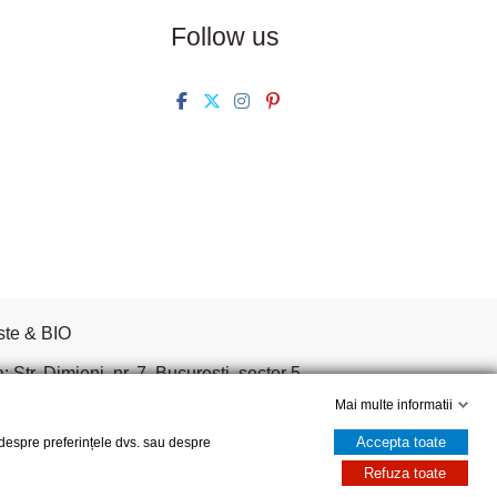
Follow us
ste & BIO
tr. Dimieni, nr. 7, Bucuresti, sector 5.
Mai multe informatii
Accepta toate
, despre preferințele dvs. sau despre
Refuza toate