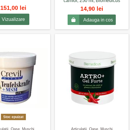
camfor, 250 ml, Biomedicus
151,00 lei
14,90 lei
Vizualizare
Adauga in cos
Stoc epuizat
culatii, Oase, Muschi
Articulatii, Oase, Muschi