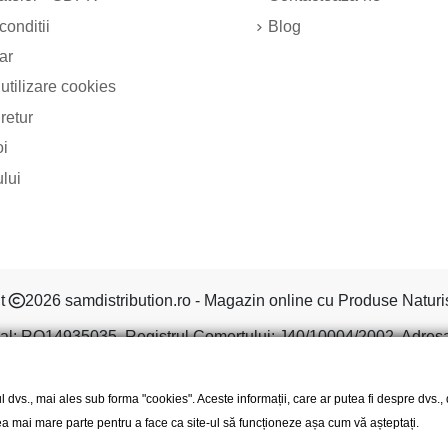
conditii
Blog
ar
 utilizare cookies
 retur
oi
ului
ht
2026 samdistribution.ro - Magazin online cu Produse Naturi
al: RO14935035, Registrul Comertului: J40/10004/2002, Adresa: S
l dvs., mai ales sub forma "cookies". Aceste informații, care ar putea fi despre dvs.
 cea mai mare parte pentru a face ca site-ul să funcționeze așa cum vă așteptați.