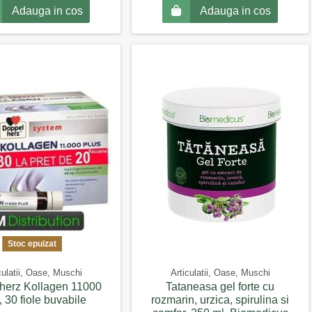
Adauga in cos
Adauga in cos
Stoc epuizat
culatii, Oase, Muschi
Articulatii, Oase, Muschi
herz Kollagen 11000
Tataneasa gel forte cu
, 30 fiole buvabile
rozmarin, urzica, spirulina si