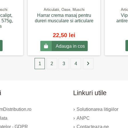
uschi
Articulatii, Oase, Muschi
Arti
calipt,
Harrar crema masaj pentru
Vip
 575g,
dureri musculare si articulare
antire
s
22,50 lei
Adauga in cos
1
2
3
4
i
Linkuri utile
Distribution.ro
Solutionarea litigiilor
lata
ANPC
datelor - GDPR
Contacteaza-ne