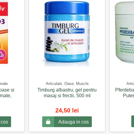
erale
Articulatii, Oase, Muschi
Arti
oase si
Timburg albastru, gel pentru
Pferdeba
mate,
masaj si frectii, 500 ml
Puter
24,50 lei
 cos
Adauga in cos