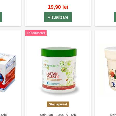
19,90 lei
Vizualizare
La reducere!
Stoc epuizat
uschi
Articulatii, Oase, Muschi
Arti