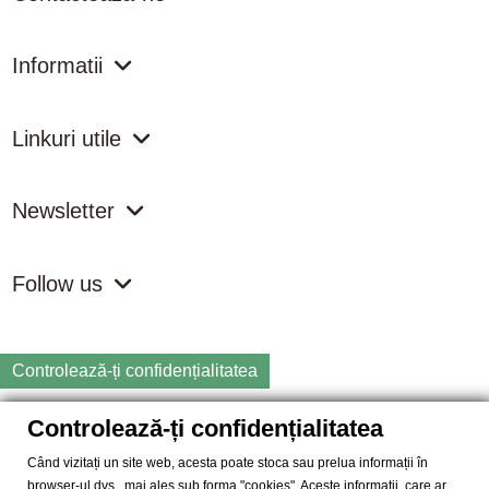
Informatii
Linkuri utile
Newsletter
Follow us
Controlează-ți confidențialitatea
Controlează-ți confidențialitatea
Copyright
2026 samdistribution.ro - Magazin online cu Produse
Naturiste & BIO
Când vizitați un site web, acesta poate stoca sau prelua informații în
browser-ul dvs., mai ales sub forma "cookies". Aceste informații, care ar
SAM DISTRIBUTION S.R.L.
- Cod fiscal: RO14935035, Registrul