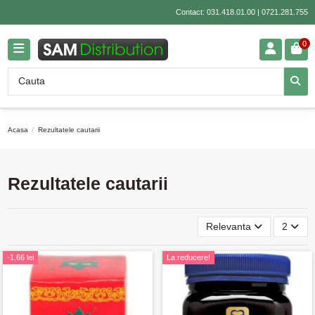
Contact:
031.418.01.00
|
0721.281.755
0
Acasa
Rezultatele cautarii
Rezultatele cautarii
Relevanta
2
-1,66 lei
La reducere!