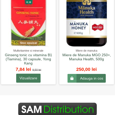
Stoc epuizat
Multivitamine si minerale
Miere de manuka
Ginseng tonic cu vitamina B1
Miere de Manuka MGO 250+,
(Tiamina), 30 capsule, Yong
Manuka Health, 500g
Kang
7,84 lei
250,00 lei
9,50 lei
Vizualizare
Adauga in cos