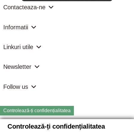
Contacteaza-ne
Informatii
Linkuri utile
Newsletter
Follow us
Controlează-ți confidențialitatea
Controlează-ți confidențialitatea
Copyright
2026 samdistribution.ro - Magazin online cu Produse
Naturiste & BIO