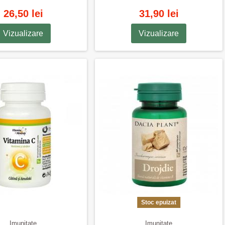
26,50 lei
31,90 lei
Vizualizare
Vizualizare
Stoc epuizat
Imunitate
Imunitate