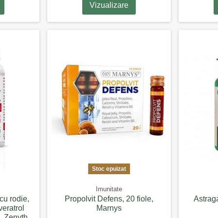
Vizualizare
Stoc epuizat
Imunitate
u rodie,
Propolvit Defens, 20 fiole,
Astrag
veratrol
Marnys
, Zenyth