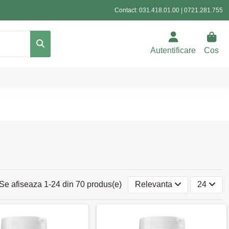
Contact:
031.418.01.00
|
0721.281.755
Autentificare
Cos
Se afiseaza 1-24 din 70 produs(e)
Relevanta
24