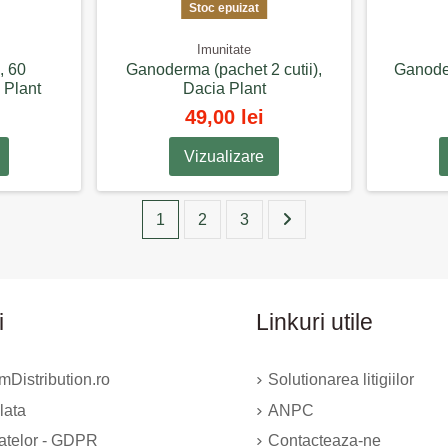
Stoc epuizat
Imunitate
, 60
Ganoderma (pachet 2 cutii),
Ganode
 Plant
Dacia Plant
49,00 lei
Vizualizare
1
2
3
i
Linkuri utile
Distribution.ro
Solutionarea litigiilor
lata
ANPC
datelor - GDPR
Contacteaza-ne