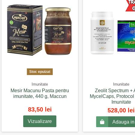
Stoc epuizat
Imunitate
Imunitate
Mesir Macunu Pasta pentru
Zeolit Spectrum 
imunitate, 440 g, Maccun
MycelCaps, Protocol
Imunitate
83,50 lei
528,00 lei
Vizualizare
Adauga in