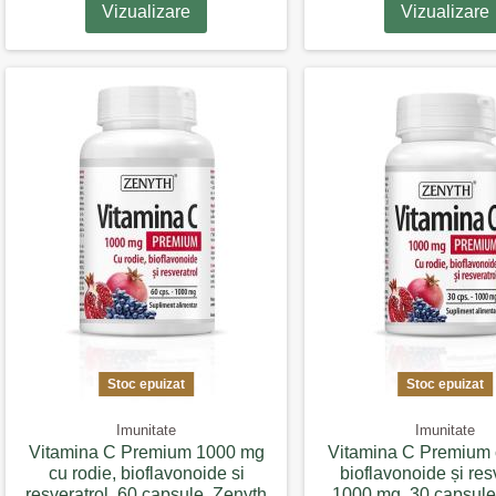
Vizualizare
Vizualizare
Stoc epuizat
Stoc epuizat
Imunitate
Imunitate
Vitamina C Premium 1000 mg
Vitamina C Premium c
cu rodie, bioflavonoide si
bioflavonoide și res
resveratrol, 60 capsule, Zenyth
1000 mg, 30 capsule