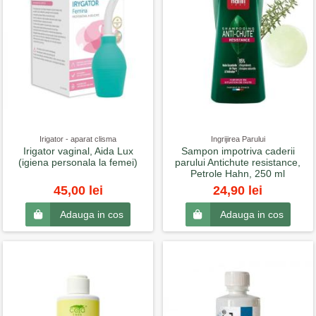
Irigator - aparat clisma
Ingrijirea Parului
Irigator vaginal, Aida Lux
Sampon impotriva caderii
(igiena personala la femei)
parului Antichute resistance,
Petrole Hahn, 250 ml
45,00 lei
24,90 lei
Adauga in cos
Adauga in cos