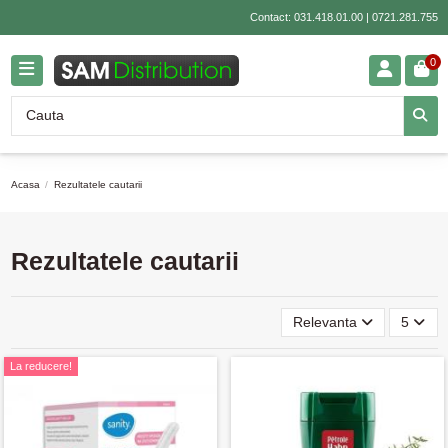
Contact:
031.418.01.00
|
0721.281.755
0
Acasa
Rezultatele cautarii
Rezultatele cautarii
Relevanta
5
La reducere!