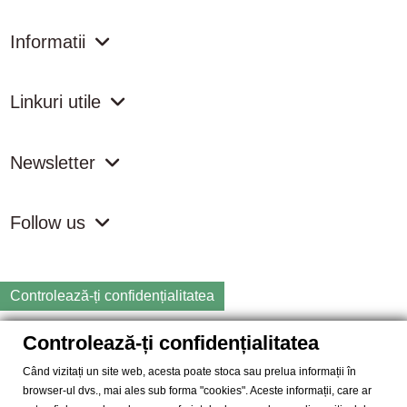
Informatii
Linkuri utile
Newsletter
Follow us
Controlează-ți confidențialitatea
Controlează-ți confidențialitatea
Copyright
2026 samdistribution.ro - Magazin online cu Produse
Naturiste & BIO
Când vizitați un site web, acesta poate stoca sau prelua informații în
browser-ul dvs., mai ales sub forma "cookies". Aceste informații, care ar
SAM DISTRIBUTION S.R.L.
- Cod fiscal: RO14935035, Registrul