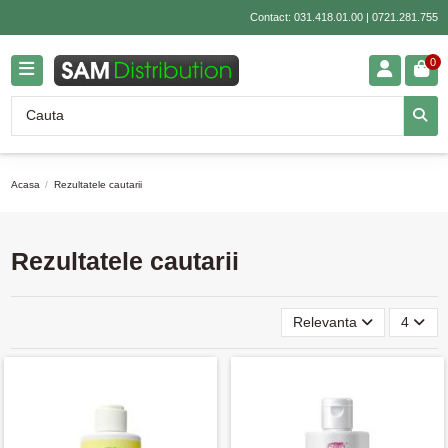
Contact:
031.418.01.00
|
0721.281.755
0
Acasa
Rezultatele cautarii
Rezultatele cautarii
Relevanta
4