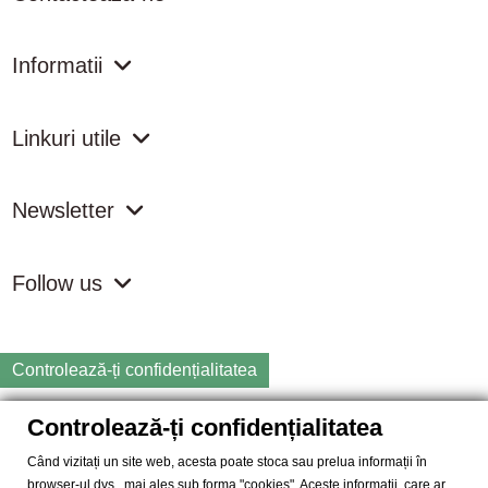
Informatii
Linkuri utile
Newsletter
Follow us
Controlează-ți confidențialitatea
Controlează-ți confidențialitatea
Copyright
2026 samdistribution.ro - Magazin online cu Produse
Naturiste & BIO
Când vizitați un site web, acesta poate stoca sau prelua informații în
browser-ul dvs., mai ales sub forma "cookies". Aceste informații, care ar
SAM DISTRIBUTION S.R.L.
- Cod fiscal: RO14935035, Registrul