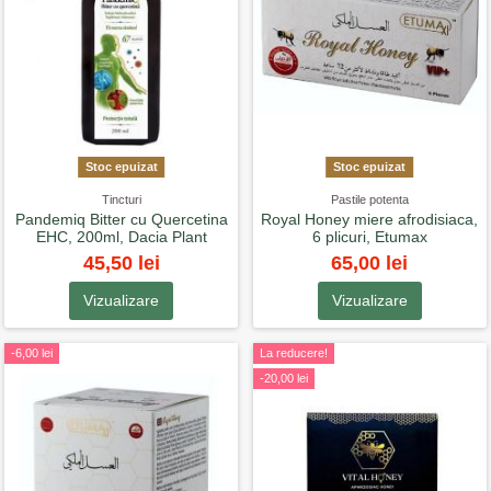
Stoc epuizat
Stoc epuizat
Tincturi
Pastile potenta
Pandemiq Bitter cu Quercetina
Royal Honey miere afrodisiaca,
EHC, 200ml, Dacia Plant
6 plicuri, Etumax
45,50 lei
65,00 lei
Vizualizare
Vizualizare
-6,00 lei
La reducere!
-20,00 lei