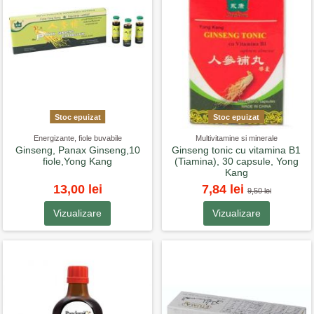
Stoc epuizat
Stoc epuizat
Energizante, fiole buvabile
Multivitamine si minerale
Ginseng, Panax Ginseng,10
Ginseng tonic cu vitamina B1
fiole,Yong Kang
(Tiamina), 30 capsule, Yong
Kang
13,00 lei
7,84 lei
9,50 lei
Vizualizare
Vizualizare