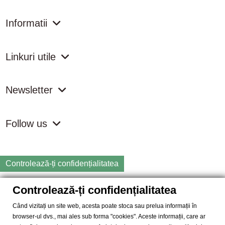
Informatii
Linkuri utile
Newsletter
Follow us
Controlează-ți confidențialitatea
Controlează-ți confidențialitatea
Copyright
2026 samdistribution.ro - Magazin online cu Produse
Naturiste & BIO
Când vizitați un site web, acesta poate stoca sau prelua informații în
browser-ul dvs., mai ales sub forma "cookies". Aceste informații, care ar
SAM DISTRIBUTION S.R.L.
- Cod fiscal: RO14935035, Registrul