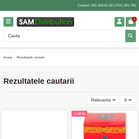
Contact:
031.418.01.00
|
0721.281.755
0
Acasa
Rezultatele cautarii
Rezultatele cautarii
Relevanta
6
-1,66 lei