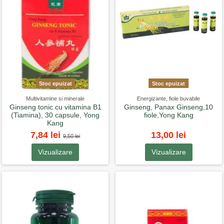
Stoc epuizat
Stoc epuizat
Multivitamine si minerale
Energizante, fiole buvabile
Ginseng tonic cu vitamina B1
Ginseng, Panax Ginseng,10
(Tiamina), 30 capsule, Yong
fiole,Yong Kang
Kang
7,84 lei
13,00 lei
9,50 lei
Vizualizare
Vizualizare