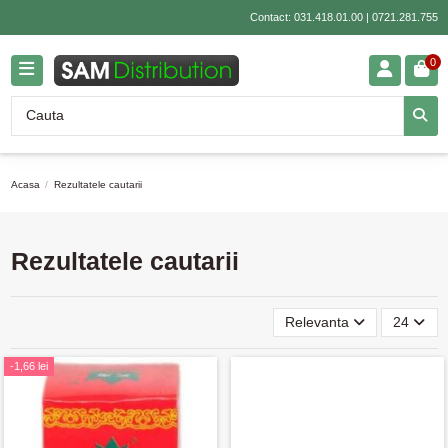
Contact:
031.418.01.00
|
0721.281.755
0
Acasa
Rezultatele cautarii
Rezultatele cautarii
Relevanta
24
-1,66 lei