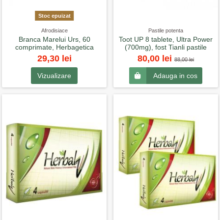
Stoc epuizat
Afrodisiace
Pastile potenta
Branca Marelui Urs, 60
Toot UP 8 tablete, Ultra Power
comprimate, Herbagetica
(700mg), fost Tianli pastile
29,30 lei
80,00 lei
88,00 lei
Vizualizare
Adauga in cos