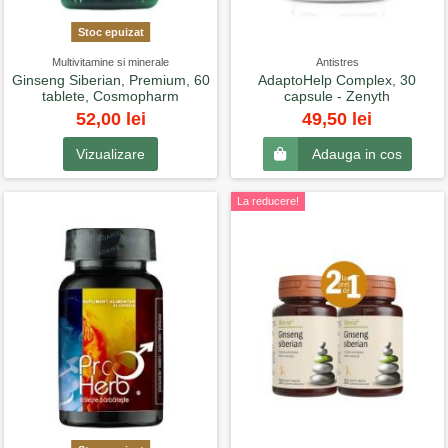
Stoc epuizat
Multivitamine si minerale
Antistres
Ginseng Siberian, Premium, 60
AdaptoHelp Complex, 30
tablete, Cosmopharm
capsule - Zenyth
52,00 lei
49,50 lei
Vizualizare
Adauga in cos
La reducere!