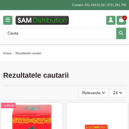
Contact:
031.418.01.00
|
0721.281.755
0
Acasa
Rezultatele cautarii
Rezultatele cautarii
Relevanta
24
-1,66 lei