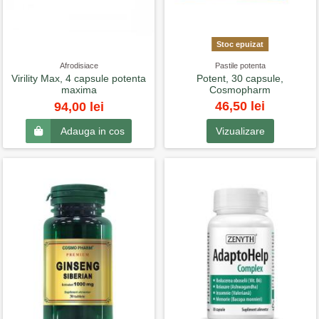
Stoc epuizat
Afrodisiace
Pastile potenta
Virility Max, 4 capsule potenta
Potent, 30 capsule,
maxima
Cosmopharm
46,50 lei
94,00 lei
Vizualizare
Adauga in cos