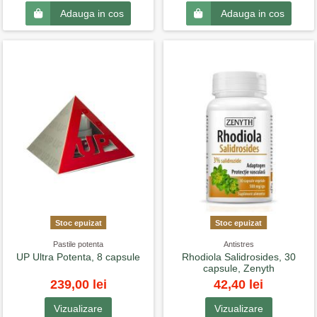
Adauga in cos
Adauga in cos
Stoc epuizat
Stoc epuizat
Pastile potenta
Antistres
UP Ultra Potenta, 8 capsule
Rhodiola Salidrosides, 30
capsule, Zenyth
239,00 lei
42,40 lei
Vizualizare
Vizualizare