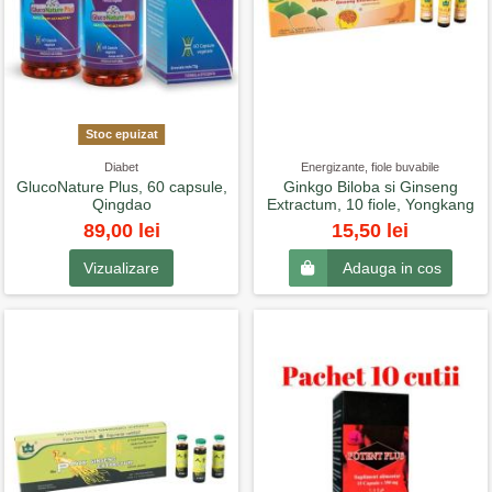
Stoc epuizat
Diabet
Energizante, fiole buvabile
GlucoNature Plus, 60 capsule,
Ginkgo Biloba si Ginseng
Qingdao
Extractum, 10 fiole, Yongkang
89,00 lei
15,50 lei
Vizualizare
Adauga in cos