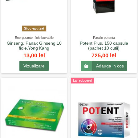
Stoc epuizat
Energizante, fiole buvabile
Pastile potenta
Ginseng, Panax Ginseng,10
Potent Plus, 150 capsule
fiole,Yong Kang
(pachet 10 cutii)
13,00 lei
725,00 lei
Vizualizare
Adauga in cos
La reducere!