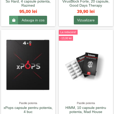
So Hard, 4 capsule potenta,
VirusBlock Forte, 20 capsule,
Razmed
Good Days Therapy
39,90 lei
95,00 lei
Vizualizare
Adauga in cos
La reducere!
-13,00 lei
Pastile potenta
Pastile potenta
xPops capsule pentru potenta,
HIMM, 10 capsule pentru
4 buc
potenta, Mad House