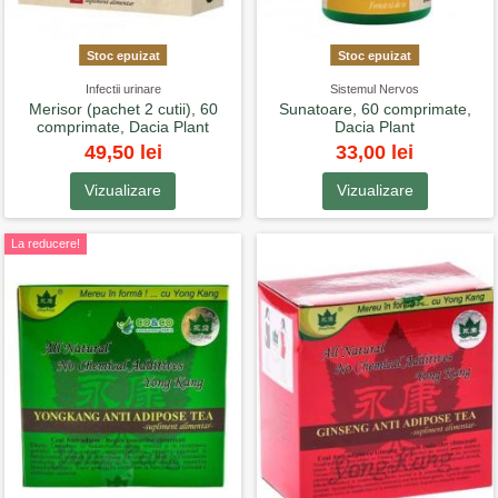
Stoc epuizat
Stoc epuizat
Infectii urinare
Sistemul Nervos
Merisor (pachet 2 cutii), 60
Sunatoare, 60 comprimate,
comprimate, Dacia Plant
Dacia Plant
49,50 lei
33,00 lei
Vizualizare
Vizualizare
La reducere!