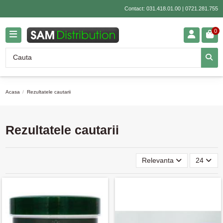
Contact:
031.418.01.00
|
0721.281.755
0
Acasa
Rezultatele cautarii
Rezultatele cautarii
Relevanta
24