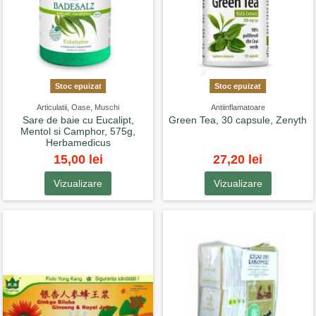
Stoc epuizat
Stoc epuizat
Articulatii, Oase, Muschi
Antiinflamatoare
Sare de baie cu Eucalipt,
Green Tea, 30 capsule, Zenyth
Mentol si Camphor, 575g,
Herbamedicus
15,00 lei
27,20 lei
Vizualizare
Vizualizare