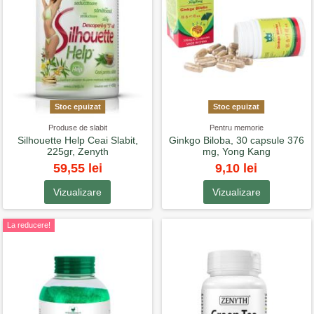
Stoc epuizat
Stoc epuizat
Produse de slabit
Pentru memorie
Silhouette Help Ceai Slabit,
Ginkgo Biloba, 30 capsule 376
225gr, Zenyth
mg, Yong Kang
59,55 lei
9,10 lei
Vizualizare
Vizualizare
La reducere!