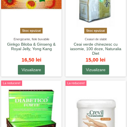
Stoc epuizat
Stoc epuizat
Energizante, fiole buvabile
Ceaiuri de slabit
Ginkgo Biloba & Ginseng &
Ceai verde chinezesc cu
Royal Jelly, Yong Kang
iasomie, 100 doze, Naturalia
Diet
16,50 lei
15,00 lei
Vizualizare
Vizualizare
La reducere!
La reducere!