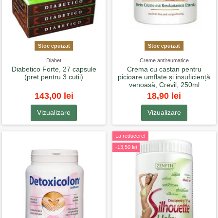
Stoc epuizat
Stoc epuizat
Diabet
Creme antireumatice
Diabetico Forte, 27 capsule
Crema cu castan pentru
(pret pentru 3 cutii)
picioare umflate și insuficiență
venoasă, Crevil, 250ml
143,00 lei
18,90 lei
Vizualizare
Vizualizare
La reducere!
-13,50 lei