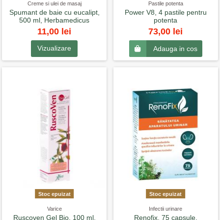
Creme si ulei de masaj
Pastile potenta
Spumant de baie cu eucalipt,
Power V8, 4 pastile pentru
500 ml, Herbamedicus
potenta
11,00 lei
73,00 lei
Vizualizare
Adauga in cos
Stoc epuizat
Stoc epuizat
Varice
Infectii urinare
Ruscoven Gel Bio, 100 ml,
Renofix, 75 capsule,