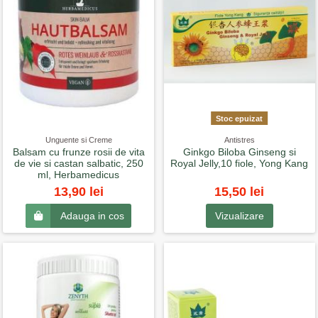
Stoc epuizat
Unguente si Creme
Antistres
Balsam cu frunze rosii de vita
Ginkgo Biloba Ginseng si
de vie si castan salbatic, 250
Royal Jelly,10 fiole, Yong Kang
ml, Herbamedicus
15,50 lei
13,90 lei
Vizualizare
Adauga in cos