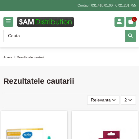
Contact:
031.418.01.00
|
0721.281.755
0
Acasa
Rezultatele cautarii
Rezultatele cautarii
Relevanta
2