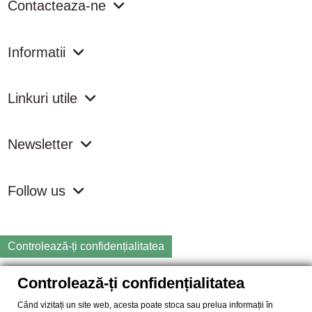
Contacteaza-ne
Informatii
Linkuri utile
Newsletter
Follow us
Controlează-ți confidențialitatea
Controlează-ți confidențialitatea
Copyright
2026 samdistribution.ro - Magazin online cu Produse
Naturiste & BIO
Când vizitați un site web, acesta poate stoca sau prelua informații în