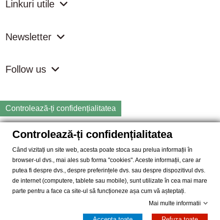
Linkuri utile
Newsletter
Follow us
Controlează-ți confidențialitatea
Controlează-ți confidențialitatea
Copyright
2026 samdistribution.ro - Magazin online cu Produse
Naturiste & BIO
Când vizitați un site web, acesta poate stoca sau prelua informații în
browser-ul dvs., mai ales sub forma "cookies". Aceste informații, care ar
SAM DISTRIBUTION S.R.L.
- Cod fiscal: RO14935035, Registrul
putea fi despre dvs., despre preferințele dvs. sau despre dispozitivul dvs.
Comertului: J40/10004/2002, Adresa: Str. Dimieni, nr. 7, Bucuresti,
de internet (computere, tablete sau mobile), sunt utilizate în cea mai mare
sector 5.
parte pentru a face ca site-ul să funcționeze așa cum vă așteptați.
Mai multe informatii
Accepta toate
Refuza toate