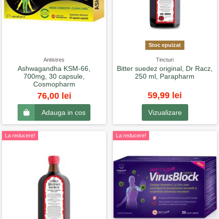
Stoc epuizat
Antistres
Tincturi
Ashwagandha KSM-66,
Bitter suedez original, Dr Racz,
700mg, 30 capsule,
250 ml, Parapharm
Cosmopharm
59,99 lei
76,00 lei
Vizualizare
Adauga in cos
La reducere!
La reducere!