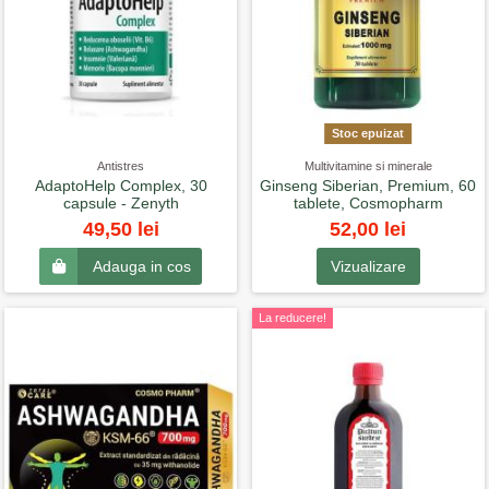
Stoc epuizat
Antistres
Multivitamine si minerale
AdaptoHelp Complex, 30
Ginseng Siberian, Premium, 60
capsule - Zenyth
tablete, Cosmopharm
52,00 lei
49,50 lei
Vizualizare
Adauga in cos
La reducere!