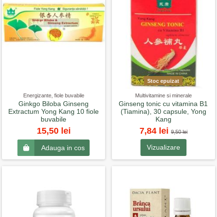
Stoc epuizat
Energizante, fiole buvabile
Multivitamine si minerale
Ginkgo Biloba Ginseng
Ginseng tonic cu vitamina B1
Extractum Yong Kang 10 fiole
(Tiamina), 30 capsule, Yong
buvabile
Kang
7,84 lei
15,50 lei
9,50 lei
Vizualizare
Adauga in cos