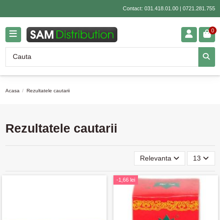
Contact:
031.418.01.00
|
0721.281.755
0
Acasa
Rezultatele cautarii
Rezultatele cautarii
Relevanta
13
-1,66 lei