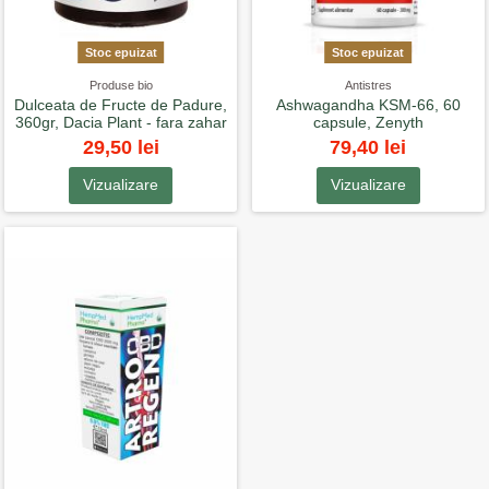
Stoc epuizat
Stoc epuizat
Produse bio
Antistres
Dulceata de Fructe de Padure,
Ashwagandha KSM-66, 60
360gr, Dacia Plant - fara zahar
capsule, Zenyth
29,50 lei
79,40 lei
Vizualizare
Vizualizare