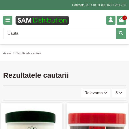
Contact:
031.418.01.00
|
0721.281.755
0
Acasa
Rezultatele cautarii
Rezultatele cautarii
Relevanta
3