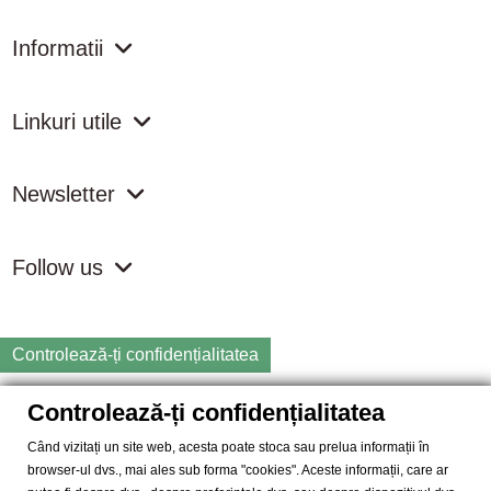
Informatii
Linkuri utile
Newsletter
Follow us
Controlează-ți confidențialitatea
Controlează-ți confidențialitatea
Copyright
2026 samdistribution.ro - Magazin online cu Produse
Naturiste & BIO
Când vizitați un site web, acesta poate stoca sau prelua informații în
browser-ul dvs., mai ales sub forma "cookies". Aceste informații, care ar
SAM DISTRIBUTION S.R.L.
- Cod fiscal: RO14935035, Registrul