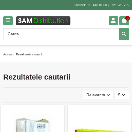
Contact:
031.418.01.00
|
0721.281.755
0
Acasa
Rezultatele cautarii
Rezultatele cautarii
Relevanta
5