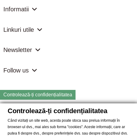
Informatii
Linkuri utile
Newsletter
Follow us
Controlează-ți confidențialitatea
Controlează-ți confidențialitatea
Copyright
2026 samdistribution.ro - Magazin online cu Produse
Naturiste & BIO
Când vizitați un site web, acesta poate stoca sau prelua informații în
browser-ul dvs., mai ales sub forma "cookies". Aceste informații, care ar
SAM DISTRIBUTION S.R.L.
- Cod fiscal: RO14935035, Registrul
putea fi despre dvs., despre preferințele dvs. sau despre dispozitivul dvs.
Comertului: J40/10004/2002, Adresa: Str. Dimieni, nr. 7, Bucuresti,