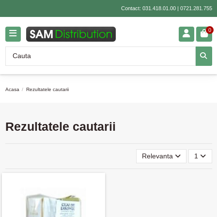
Contact:
031.418.01.00
|
0721.281.755
0
Acasa
Rezultatele cautarii
Rezultatele cautarii
Relevanta
1