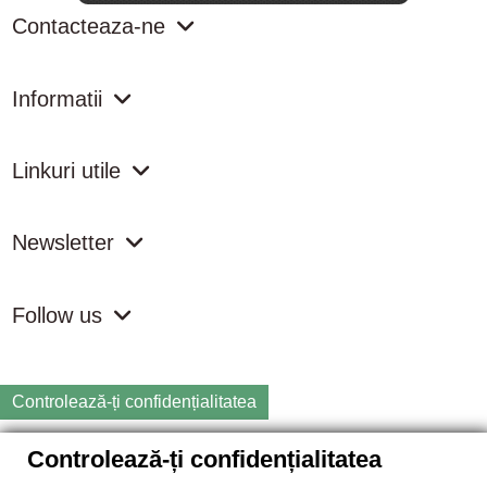
Contacteaza-ne
Informatii
Linkuri utile
Newsletter
Follow us
Controlează-ți confidențialitatea
Controlează-ți confidențialitatea
Copyright
2026 samdistribution.ro - Magazin online cu Produse
Naturiste & BIO