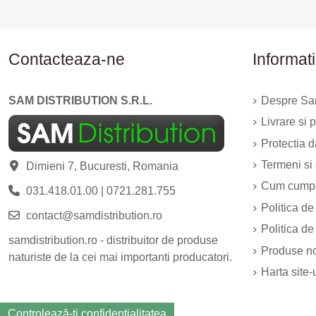
Contacteaza-ne
Informati
SAM DISTRIBUTION S.R.L.
Despre Sam
Livrare si p
Protectia 
Termeni si 
Dimieni 7, Bucuresti, Romania
Cum cump
031.418.01.00
|
0721.281.755
Politica de
contact@samdistribution.ro
Politica de
samdistribution.ro - distribuitor de produse
Produse n
naturiste de la cei mai importanti producatori.
Harta site-
Controlează-ți confidențialitatea