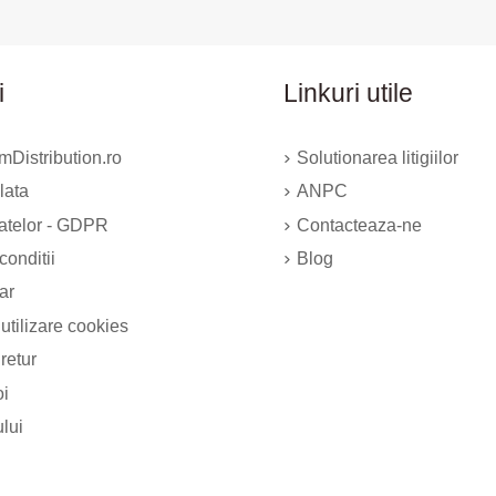
i
Linkuri utile
Distribution.ro
Solutionarea litigiilor
lata
ANPC
datelor - GDPR
Contacteaza-ne
conditii
Blog
ar
 utilizare cookies
 retur
oi
ului