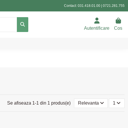
Contact:
031.418.01.00
|
0721.281.755
Autentificare
Cos
Se afiseaza 1-1 din 1 produs(e)
Relevanta
1