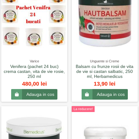
Varice
Unguente si Creme
Venifera (pachet 24 buc)
Balsam cu frunze rosii de vita
crema castan, vita de vie rosie,
de vie si castan salbatic, 250
250 ml
ml, Herbamedicus
480,00 lei
13,90 lei
Adauga in cos
Adauga in cos
La reducere!