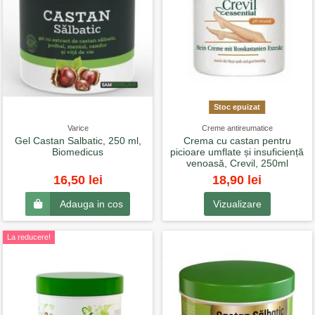
Stoc epuizat
Varice
Creme antireumatice
Gel Castan Salbatic, 250 ml,
Crema cu castan pentru
Biomedicus
picioare umflate și insuficiență
venoasă, Crevil, 250ml
18,90 lei
16,50 lei
Vizualizare
Adauga in cos
La reducere!