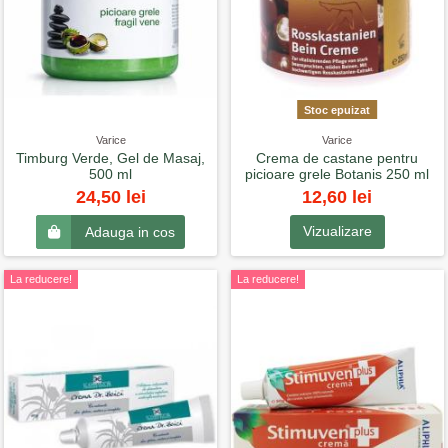
Stoc epuizat
Varice
Varice
Timburg Verde, Gel de Masaj,
Crema de castane pentru
500 ml
picioare grele Botanis 250 ml
12,60 lei
24,50 lei
Vizualizare
Adauga in cos
La reducere!
La reducere!