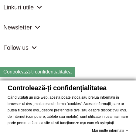
Linkuri utile
Newsletter
Follow us
Controlează-ți confidențialitatea
Controlează-ți confidențialitatea
Copyright
2026 samdistribution.ro - Magazin online cu Produse
Naturiste & BIO
Când vizitați un site web, acesta poate stoca sau prelua informații în
browser-ul dvs., mai ales sub forma "cookies". Aceste informații, care ar
SAM DISTRIBUTION S.R.L.
- Cod fiscal: RO14935035, Registrul
putea fi despre dvs., despre preferințele dvs. sau despre dispozitivul dvs.
Comertului: J40/10004/2002, Adresa: Str. Dimieni, nr. 7, Bucuresti,
de internet (computere, tablete sau mobile), sunt utilizate în cea mai mare
sector 5.
parte pentru a face ca site-ul să funcționeze așa cum vă așteptați.
Mai multe informatii