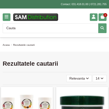
Contact:
031.418.01.00
|
0721.281.755
0
Acasa
Rezultatele cautarii
Rezultatele cautarii
Relevanta
14