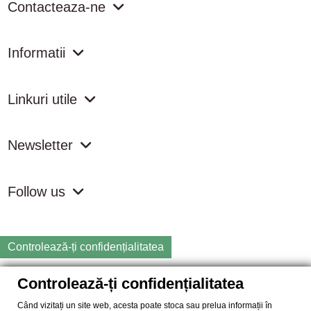
Contacteaza-ne
Informatii
Linkuri utile
Newsletter
Follow us
Controlează-ți confidențialitatea
Controlează-ți confidențialitatea
Copyright
2026 samdistribution.ro - Magazin online cu Produse
Naturiste & BIO
Când vizitați un site web, acesta poate stoca sau prelua informații în