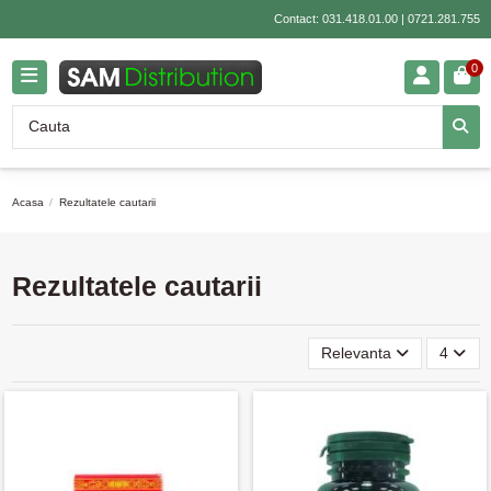
Contact:
031.418.01.00
|
0721.281.755
0
Acasa
Rezultatele cautarii
Rezultatele cautarii
Relevanta
4