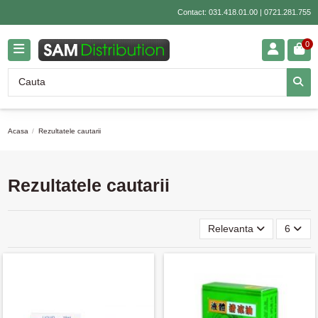
Contact:
031.418.01.00
|
0721.281.755
0
Acasa
Rezultatele cautarii
Rezultatele cautarii
Relevanta
6