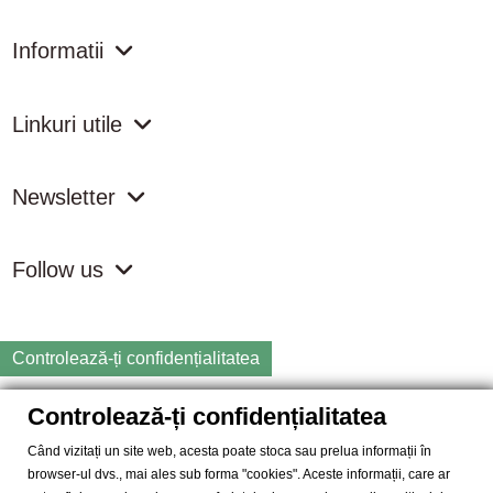
Informatii
Linkuri utile
Newsletter
Follow us
Controlează-ți confidențialitatea
Controlează-ți confidențialitatea
Copyright
2026 samdistribution.ro - Magazin online cu Produse
Naturiste & BIO
Când vizitați un site web, acesta poate stoca sau prelua informații în
browser-ul dvs., mai ales sub forma "cookies". Aceste informații, care ar
SAM DISTRIBUTION S.R.L.
- Cod fiscal: RO14935035, Registrul