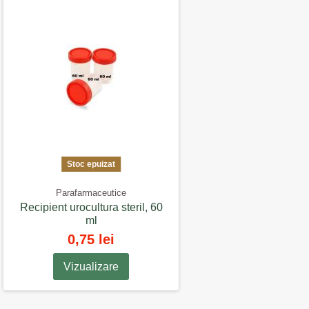
Stoc epuizat
Parafarmaceutice
Recipient urocultura steril, 60
ml
0,75 lei
Vizualizare