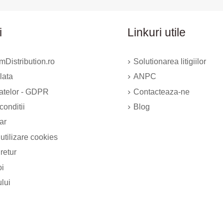
i
Linkuri utile
Distribution.ro
Solutionarea litigiilor
lata
ANPC
datelor - GDPR
Contacteaza-ne
conditii
Blog
ar
 utilizare cookies
 retur
oi
ului