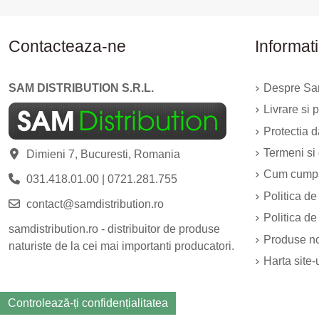
Contacteaza-ne
Informati
SAM DISTRIBUTION S.R.L.
Despre Sam
Livrare si p
Protectia 
Termeni si 
Dimieni 7, Bucuresti, Romania
Cum cump
031.418.01.00
|
0721.281.755
Politica de
contact@samdistribution.ro
Politica de
samdistribution.ro - distribuitor de produse
Produse n
naturiste de la cei mai importanti producatori.
Harta site-
Controlează-ți confidențialitatea