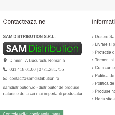
Contacteaza-ne
Informati
SAM DISTRIBUTION S.R.L.
Despre Sam
Livrare si p
Protectia 
Termeni si 
Dimieni 7, Bucuresti, Romania
Cum cump
031.418.01.00
|
0721.281.755
Politica de
contact@samdistribution.ro
Politica de
samdistribution.ro - distribuitor de produse
Produse n
naturiste de la cei mai importanti producatori.
Harta site-
Controlează-ți confidențialitatea