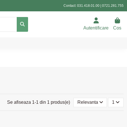
Contact:
031.418.01.00
|
0721.281.755
Autentificare
Cos
Se afiseaza 1-1 din 1 produs(e)
Relevanta
1