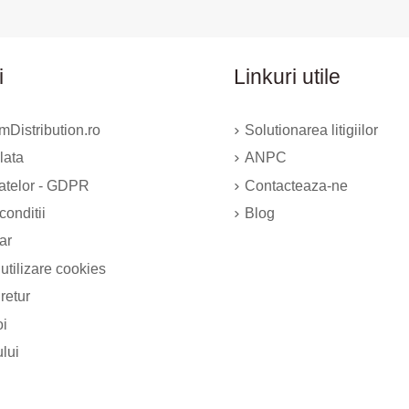
i
Linkuri utile
Distribution.ro
Solutionarea litigiilor
lata
ANPC
datelor - GDPR
Contacteaza-ne
conditii
Blog
ar
 utilizare cookies
 retur
oi
ului