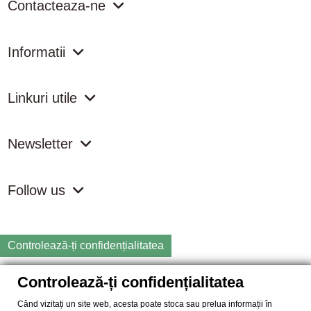
Contacteaza-ne
Informatii
Linkuri utile
Newsletter
Follow us
Controlează-ți confidențialitatea
Controlează-ți confidențialitatea
Copyright
2026 samdistribution.ro - Magazin online cu Produse
Naturiste & BIO
Când vizitați un site web, acesta poate stoca sau prelua informații în