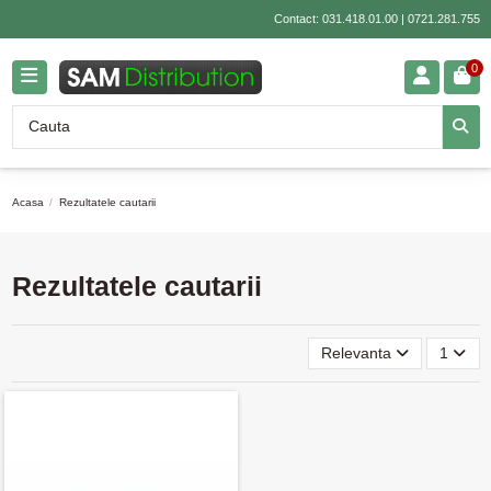
Contact:
031.418.01.00
|
0721.281.755
0
Acasa
Rezultatele cautarii
Rezultatele cautarii
Relevanta
1