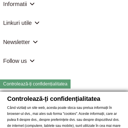
Informatii
Linkuri utile
Newsletter
Follow us
Controlează-ți confidențialitatea
Controlează-ți confidențialitatea
Copyright
2026 samdistribution.ro - Magazin online cu Produse
Naturiste & BIO
Când vizitați un site web, acesta poate stoca sau prelua informații în
browser-ul dvs., mai ales sub forma "cookies". Aceste informații, care ar
SAM DISTRIBUTION S.R.L.
- Cod fiscal: RO14935035, Registrul
putea fi despre dvs., despre preferințele dvs. sau despre dispozitivul dvs.
Comertului: J40/10004/2002, Adresa: Str. Dimieni, nr. 7, Bucuresti,
de internet (computere, tablete sau mobile), sunt utilizate în cea mai mare
sector 5.