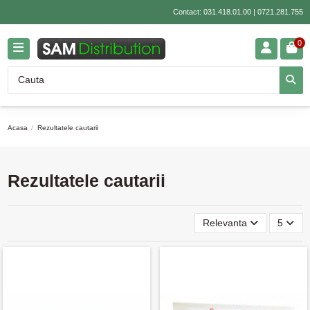
Contact:
031.418.01.00
|
0721.281.755
0
Acasa
Rezultatele cautarii
Rezultatele cautarii
Relevanta
5