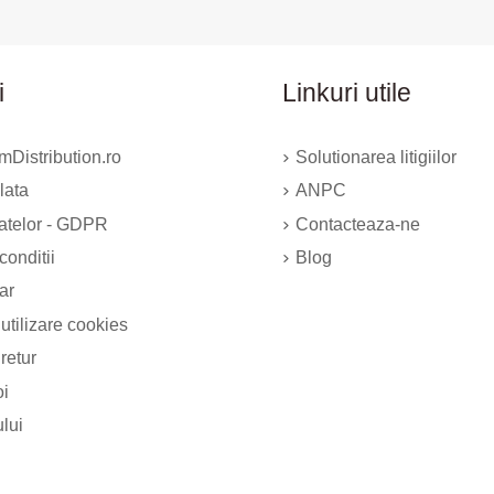
i
Linkuri utile
Distribution.ro
Solutionarea litigiilor
lata
ANPC
datelor - GDPR
Contacteaza-ne
conditii
Blog
ar
 utilizare cookies
 retur
oi
ului