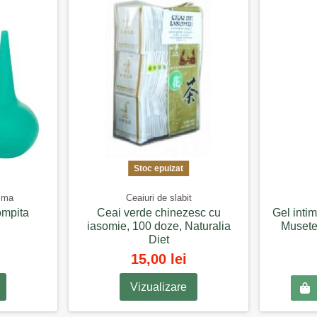
Stoc epuizat
isma
Ceaiuri de slabit
ompita
Ceai verde chinezesc cu
Gel intim
iasomie, 100 doze, Naturalia
Musetel
Diet
15,00 lei
Vizualizare