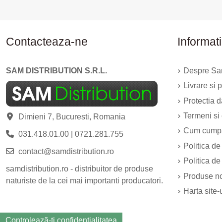
Contacteaza-ne
Informati
SAM DISTRIBUTION S.R.L.
Despre Sam
Livrare si p
Protectia 
Termeni si 
Dimieni 7, Bucuresti, Romania
Cum cump
031.418.01.00
|
0721.281.755
Politica de
contact@samdistribution.ro
Politica de
samdistribution.ro - distribuitor de produse
Produse n
naturiste de la cei mai importanti producatori.
Harta site-
Controlează-ți confidențialitatea