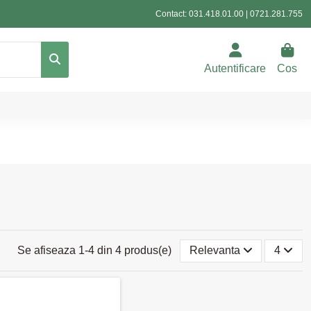
Contact:
031.418.01.00
|
0721.281.755
Autentificare
Cos
Se afiseaza 1-4 din 4 produs(e)
Relevanta
4