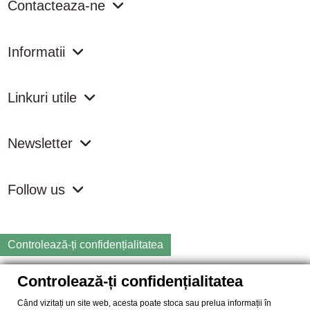
Contacteaza-ne
Informatii
Linkuri utile
Newsletter
Follow us
Controlează-ți confidențialitatea
Controlează-ți confidențialitatea
Copyright
2026 samdistribution.ro - Magazin online cu Produse
Naturiste & BIO
Când vizitați un site web, acesta poate stoca sau prelua informații în