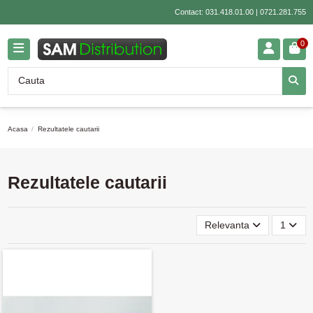
Contact:
031.418.01.00
|
0721.281.755
0
Acasa
Rezultatele cautarii
Rezultatele cautarii
Relevanta
1