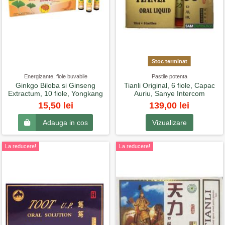
Stoc terminat
Energizante, fiole buvabile
Pastile potenta
Ginkgo Biloba si Ginseng
Tianli Original, 6 fiole, Capac
Extractum, 10 fiole, Yongkang
Auriu, Sanye Intercom
139,00 lei
15,50 lei
Vizualizare
Adauga in cos
La reducere!
La reducere!