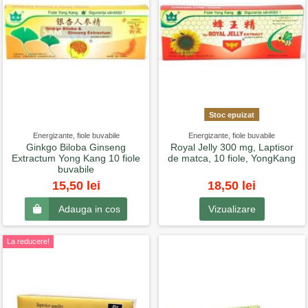
Stoc epuizat
Energizante, fiole buvabile
Energizante, fiole buvabile
Ginkgo Biloba Ginseng
Royal Jelly 300 mg, Laptisor
Extractum Yong Kang 10 fiole
de matca, 10 fiole, YongKang
buvabile
18,50 lei
15,50 lei
Vizualizare
Adauga in cos
La reducere!