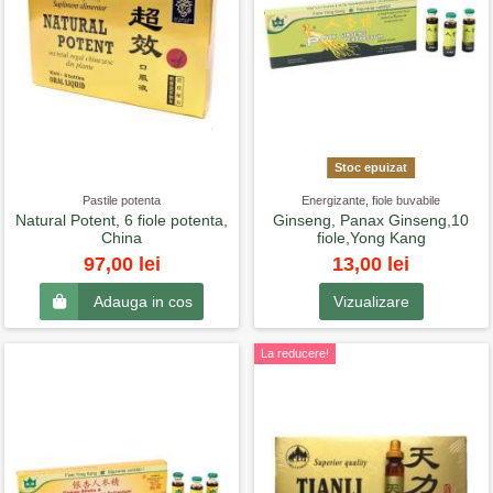
Stoc epuizat
Pastile potenta
Energizante, fiole buvabile
Natural Potent, 6 fiole potenta,
Ginseng, Panax Ginseng,10
China
fiole,Yong Kang
13,00 lei
97,00 lei
Vizualizare
Adauga in cos
La reducere!