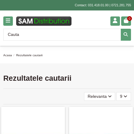
Contact:
031.418.01.00
|
0721.281.755
0
Acasa
Rezultatele cautarii
Rezultatele cautarii
Relevanta
9