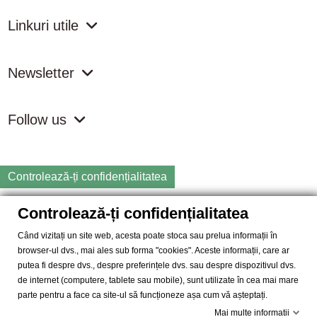
Linkuri utile
Newsletter
Follow us
Controlează-ți confidențialitatea
Controlează-ți confidențialitatea
Copyright
2026 samdistribution.ro - Magazin online cu Produse
Naturiste & BIO
Când vizitați un site web, acesta poate stoca sau prelua informații în
browser-ul dvs., mai ales sub forma "cookies". Aceste informații, care ar
SAM DISTRIBUTION S.R.L.
- Cod fiscal: RO14935035, Registrul
putea fi despre dvs., despre preferințele dvs. sau despre dispozitivul dvs.
Comertului: J40/10004/2002, Adresa: Str. Dimieni, nr. 7, Bucuresti,
de internet (computere, tablete sau mobile), sunt utilizate în cea mai mare
sector 5.
parte pentru a face ca site-ul să funcționeze așa cum vă așteptați.
Mai multe informatii