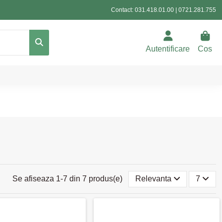
Contact:
031.418.01.00
|
0721.281.755
Autentificare
Cos
Se afiseaza 1-7 din 7 produs(e)
Relevanta
7