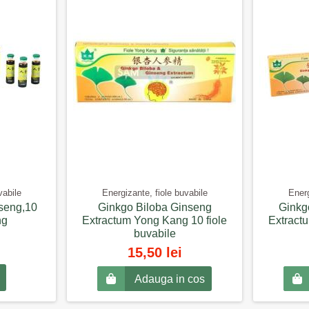
vabile
Energizante, fiole buvabile
Energ
seng,10
Ginkgo Biloba Ginseng
Ginkg
ng
Extractum Yong Kang 10 fiole
Extractu
buvabile
15,50 lei
Adauga in cos