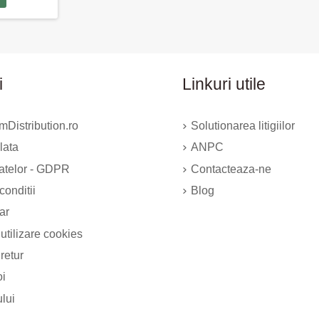
i
Linkuri utile
Distribution.ro
Solutionarea litigiilor
lata
ANPC
datelor - GDPR
Contacteaza-ne
conditii
Blog
ar
 utilizare cookies
 retur
oi
ului