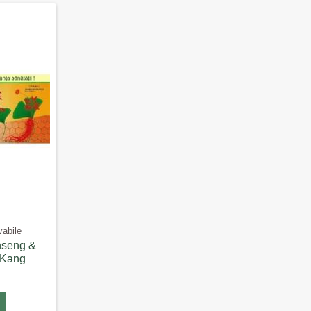
vabile
nseng &
 Kang