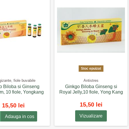
Stoc epuizat
izante, fiole buvabile
Antistres
o Biloba si Ginseng
Ginkgo Biloba Ginseng si
m, 10 fiole, Yongkang
Royal Jelly,10 fiole, Yong Kang
15,50 lei
15,50 lei
Vizualizare
Adauga in cos