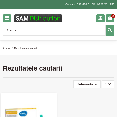
Contact:
031.418.01.00
|
0721.281.755
0
Acasa
Rezultatele cautarii
Rezultatele cautarii
Relevanta
1