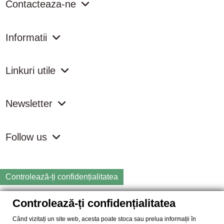
Contacteaza-ne
Informatii
Linkuri utile
Newsletter
Follow us
Controlează-ți confidențialitatea
Controlează-ți confidențialitatea
Copyright
2026 samdistribution.ro - Magazin online cu Produse
Naturiste & BIO
Când vizitați un site web, acesta poate stoca sau prelua informații în