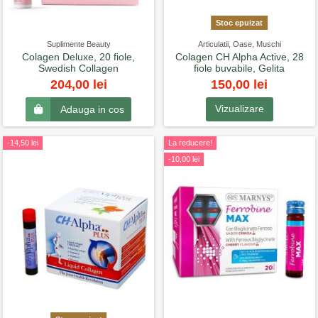
Stoc epuizat
Suplimente Beauty
Articulatii, Oase, Muschi
Colagen Deluxe, 20 fiole,
Colagen CH Alpha Active, 28
Swedish Collagen
fiole buvabile, Gelita
150,00 lei
204,00 lei
Vizualizare
Adauga in cos
-14,50 lei
La reducere!
-10,00 lei