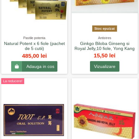
Stoc epuizat
Pastile potenta
Antistres
Natural Potent x 6 fiole (pachet
Ginkgo Biloba Ginseng si
de 5 cutii)
Royal Jelly,10 fiole, Yong Kang
15,50 lei
485,00 lei
Vizualizare
Adauga in cos
La reducere!