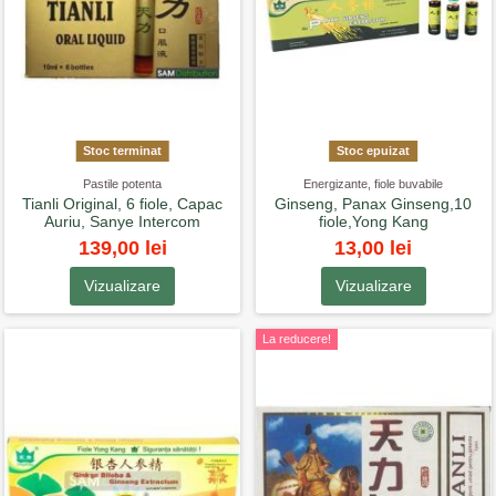
Stoc terminat
Stoc epuizat
Pastile potenta
Energizante, fiole buvabile
Tianli Original, 6 fiole, Capac
Ginseng, Panax Ginseng,10
Auriu, Sanye Intercom
fiole,Yong Kang
139,00 lei
13,00 lei
Vizualizare
Vizualizare
La reducere!