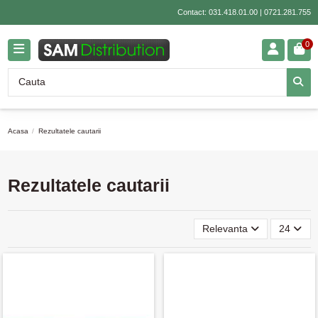
Contact:
031.418.01.00
|
0721.281.755
0
Acasa
Rezultatele cautarii
Rezultatele cautarii
Relevanta
24