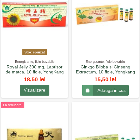
Stoc epuizat
Energizante, fiole buvabile
Energizante, fiole buvabile
Royal Jelly 300 mg, Laptisor
Ginkgo Biloba si Ginseng
de matca, 10 fiole, YongKang
Extractum, 10 fiole, Yongkang
18,50 lei
15,50 lei
Vizualizare
Adauga in cos
La reducere!