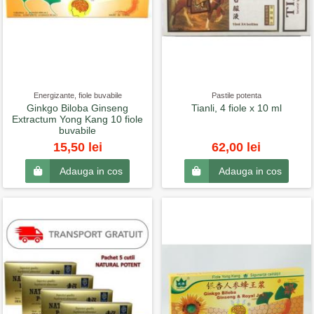
Energizante, fiole buvabile
Pastile potenta
Ginkgo Biloba Ginseng
Tianli, 4 fiole x 10 ml
Extractum Yong Kang 10 fiole
buvabile
15,50 lei
62,00 lei
Adauga in cos
Adauga in cos