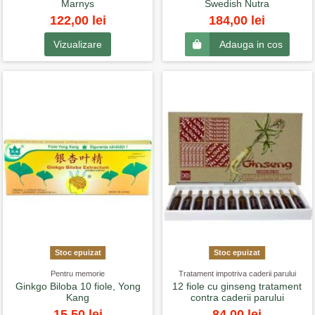
Marnys
Swedish Nutra
122,00 lei
184,00 lei
Vizualizare
Adauga in cos
Stoc epuizat
Stoc epuizat
Pentru memorie
Tratament impotriva caderii parului
Ginkgo Biloba 10 fiole, Yong
12 fiole cu ginseng tratament
Kang
contra caderii parului
15,50 lei
84,00 lei