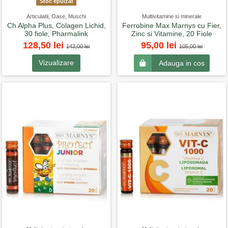
Stoc epuizat
Articulatii, Oase, Muschi
Multivitamine si minerale
Ch Alpha Plus, Colagen Lichid,
Ferrobine Max Marnys cu Fier,
30 fiole, Pharmalink
Zinc si Vitamine, 20 Fiole
128,50 lei
95,00 lei
143,00 lei
105,00 lei
Vizualizare
Adauga in cos