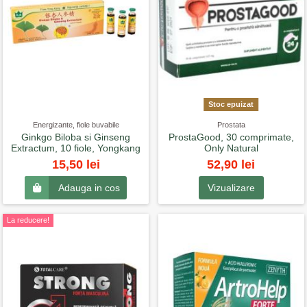
Stoc epuizat
Energizante, fiole buvabile
Prostata
Ginkgo Biloba si Ginseng
ProstaGood, 30 comprimate,
Extractum, 10 fiole, Yongkang
Only Natural
52,90 lei
15,50 lei
Vizualizare
Adauga in cos
La reducere!