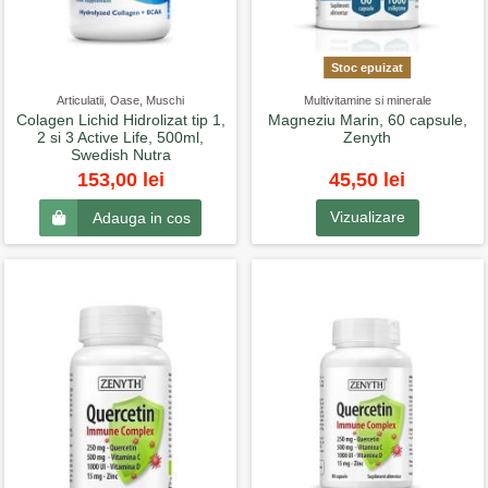
Stoc epuizat
Articulatii, Oase, Muschi
Multivitamine si minerale
Colagen Lichid Hidrolizat tip 1,
Magneziu Marin, 60 capsule,
2 si 3 Active Life, 500ml,
Zenyth
Swedish Nutra
45,50 lei
153,00 lei
Vizualizare
Adauga in cos