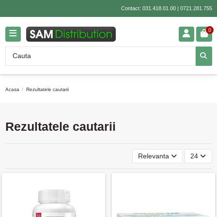
Contact:
031.418.01.00
|
0721.281.755
0
Acasa
Rezultatele cautarii
Rezultatele cautarii
Relevanta
24