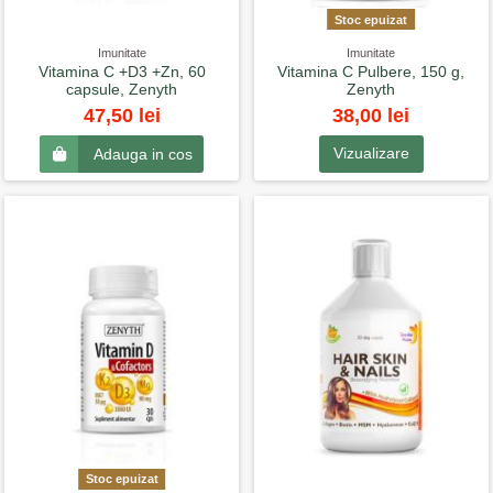
Stoc epuizat
Imunitate
Imunitate
Vitamina C +D3 +Zn, 60
Vitamina C Pulbere, 150 g,
capsule, Zenyth
Zenyth
38,00 lei
47,50 lei
Vizualizare
Adauga in cos
Stoc epuizat