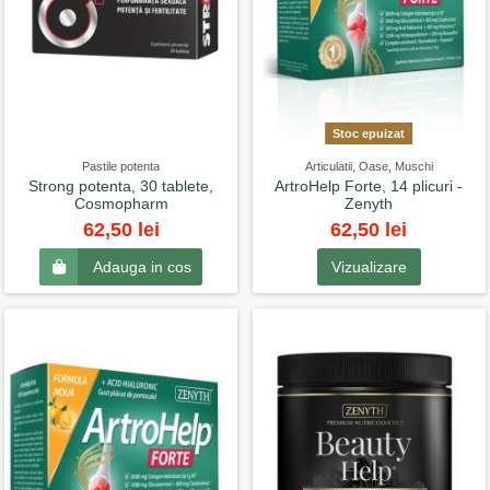
Stoc epuizat
Pastile potenta
Articulatii, Oase, Muschi
Strong potenta, 30 tablete,
ArtroHelp Forte, 14 plicuri -
Cosmopharm
Zenyth
62,50 lei
62,50 lei
Vizualizare
Adauga in cos