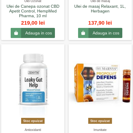
Ulei Ozonat
Ulei de masaj
Ulei de Canepa ozonat CBD
Ulei de masaj Relaxant, 1L,
Apetit Control, HempMed
Herbagen
Pharma, 10 ml
219,00 lei
137,90 lei
Adauga in cos
Adauga in cos
Stoc epuizat
Stoc epuizat
Antioxidanti
Imunitate